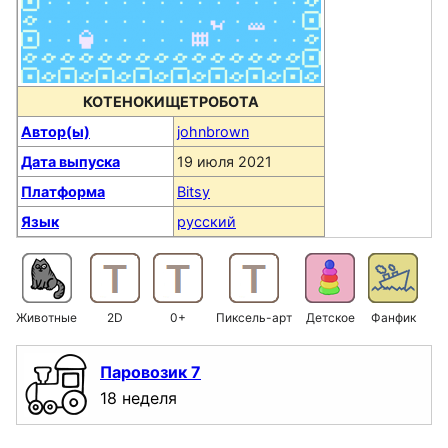
КОТЕНОКИЩЕТРОБОТА
Автор(ы)
johnbrown
Дата выпуска
19 июля 2021
Платформа
Bitsy
Язык
русский
Животные
2D
0+
Пиксель-арт
Детское
Фанфик
Паровозик 7
18 неделя