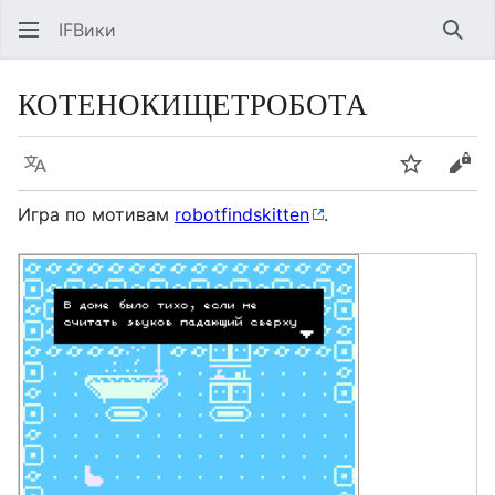
IFВики
Най
КОТЕНОКИЩЕТРОБОТА
Язык
Следить
Про
Игра по мотивам
robotfindskitten
.