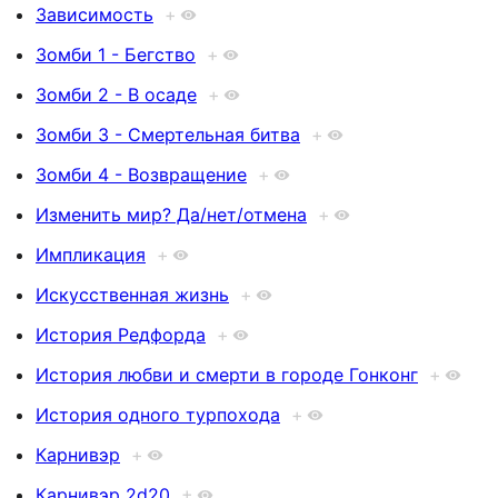
Зависимость
+
Зомби 1 - Бегство
+
Зомби 2 - В осаде
+
Зомби 3 - Смертельная битва
+
Зомби 4 - Возвращение
+
Изменить мир? Да/нет/отмена
+
Импликация
+
Искусственная жизнь
+
История Редфорда
+
История любви и смерти в городе Гонконг
+
История одного турпохода
+
Карнивэр
+
Карнивэр 2d20
+