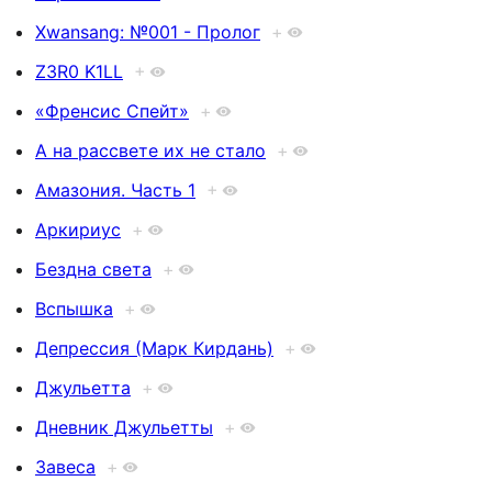
Xwansang: №001 - Пролог
+
Z3R0 K1LL
+
«Френсис Спейт»
+
А на рассвете их не стало
+
Амазония. Часть 1
+
Аркириус
+
Бездна света
+
Вспышка
+
Депрессия (Марк Кирдань)
+
Джульетта
+
Дневник Джульетты
+
Завеса
+