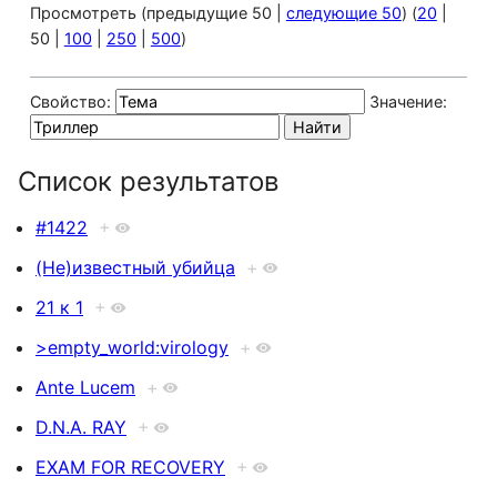
Просмотреть (
предыдущие 50
|
следующие 50
) (
20
|
50
|
100
|
250
|
500
)
Свойство:
Значение:
Список результатов
#1422
+
(Не)известный убийца
+
21 к 1
+
>empty_world:virology
+
Ante Lucem
+
D.N.A. RAY
+
EXAM FOR RECOVERY
+