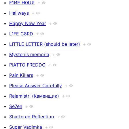
F1ИE H0UЯ
+
Hallways
+
Happy New Year
+
L1FE C8RD
+
LITTLE LETTER (should be later)
+
Mysteriis memoria
+
PIATTO FREDDO
+
Pain Killers
+
Please Answer Carefully
+
Rajamistri (Каменщик)
+
Se7en
+
Shattered Refleсtion
+
Super Vadimka
+