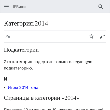
IFВики
Най
Категория
:
2014
Язык
Следить
Про
Подкатегории
Эта категория содержит только следующую
подкатегорию.
И
Игры 2014 года
Страницы в категории «2014»
Показано 10 страниц из 10, находящихся в данной