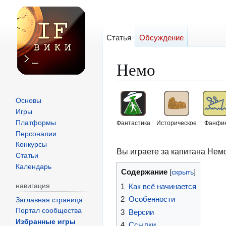
Статья
Обсуждение
Немо
Перейти
Перейти
Основы
к
к
Игры
навигации
поиску
Платформы
Фантастика
Историческое
Фанфи
Персоналии
Конкурсы
Вы играете за капитана Немо
Статьи
Календарь
Содержание
1
Как всё начинается
навигация
2
Особенности
Заглавная страница
Портал сообщества
3
Версии
Избранные игры
4
Ссылки