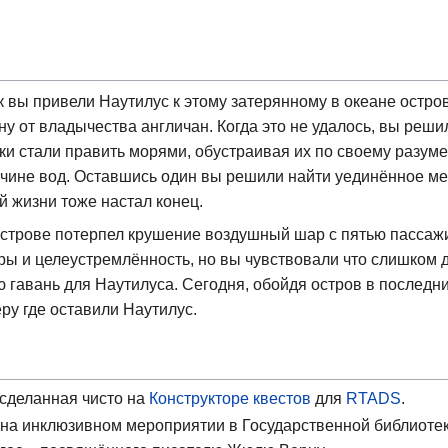
ак вы привели Наутилус к этому затерянному в океане остр
 от владычества англичан. Когда это не удалось, вы реши
ки стали править морями, обустраивая их по своему разуме
чине вод. Оставшись один вы решили найти уединённое мест
й жизни тоже настал конец.
острове потерпел крушение воздушный шар с пятью пассажи
ры и целеустремлённость, но вы чувствовали что слишком д
ю гавань для Наутилуса. Сегодня, обойдя остров в последн
у где оставили Наутилус.
сделанная чисто на
Конструкторе квестов
для
RTADS
.
на инклюзивном мероприятии в Государственной библиотек