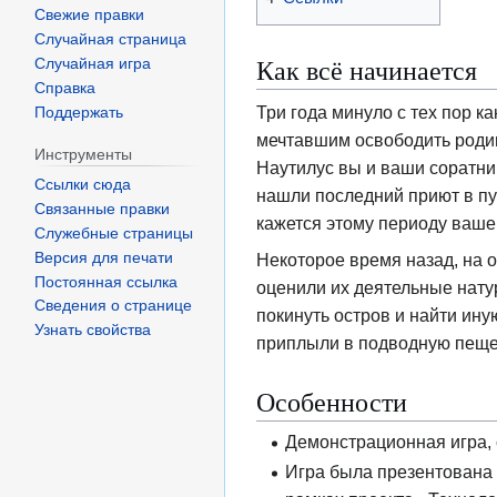
Свежие правки
Случайная страница
Как всё начинается
Случайная игра
Справка
Три года минуло с тех пор к
Поддержать
мечтавшим освободить родину
Инструменты
Наутилус вы и ваши соратни
Ссылки сюда
нашли последний приют в пу
Связанные правки
кажется этому периоду ваше
Служебные страницы
Версия для печати
Некоторое время назад, на 
Постоянная ссылка
оценили их деятельные нату
Сведения о странице
покинуть остров и найти ину
Узнать свойства
приплыли в подводную пещер
Особенности
Демонстрационная игра, 
Игра была презентована 