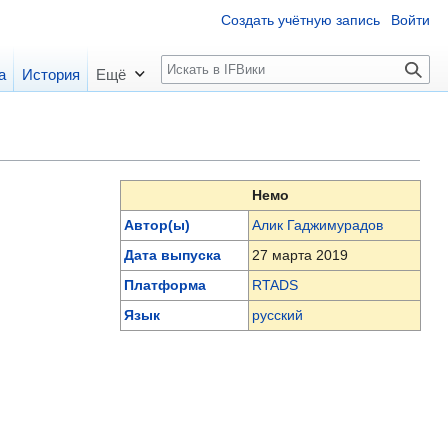
Создать учётную запись
Войти
П
а
История
Ещё
о
и
с
к
Немо
Автор(ы)
Алик Гаджимурадов
Дата выпуска
27 марта 2019
Платформа
RTADS
Язык
русский