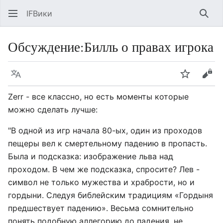
IFВики
Най
Обсуждение
:
Билль о правах игрока
Язык
Следить
Про
Zerr - все классно, но есть моменты которые
можно сделать лучше:
"В одной из игр начала 80-ых, один из проходов
пещеры вел к смертельному падению в пропасть.
Была и подсказка: изображение льва над
проходом. В чем же подсказка, спросите? Лев -
символ не только мужества и храбрости, но и
гордыни. Следуя библейским традициям «Гордыня
предшествует падению». Весьма сомнительно
понять подобную аллегорию до падения, не