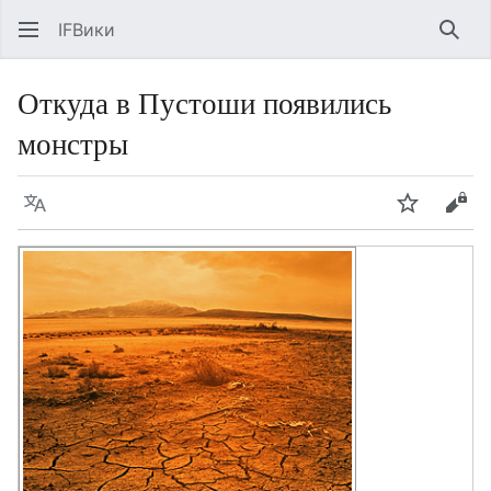
IFВики
Най
Откуда в Пустоши появились
монстры
Язык
Следить
Про