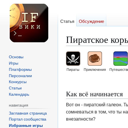
Статья
Обсуждение
Пиратское кор
Перейти
Перейти
Основы
к
к
Игры
навигации
поиску
Платформы
Пираты
Приключения
Путешеств
Персоналии
Конкурсы
Статьи
Как всё начинается
Календарь
Вот он - пиратский галеон. Т
навигация
сомневаться в том, что ты 
Заглавная страница
внезапности?
Портал сообщества
Избранные игры