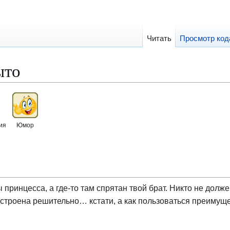
Читать
Просмотр код
ыто
ия
Юмор
ы принцесса, а где-то там спрятан твой брат. Никто не долж
настроена решительно… кстати, а как пользоваться преимущ