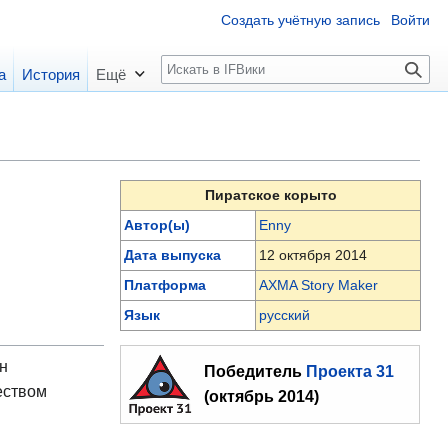
Создать учётную запись
Войти
П
а
История
Ещё
о
и
с
к
Пиратское корыто
Автор(ы)
Enny
Дата выпуска
12 октября 2014
Платформа
AXMA Story Maker
Язык
русский
ен
Победитель
Проекта 31
еством
(октябрь 2014)