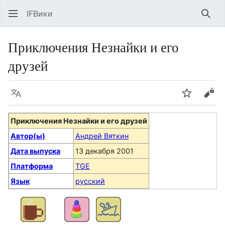
IFВики
Най
Приключения Незнайки и его
друзей
Язык
Следить
Про
Приключения Незнайки и его друзей
Автор(ы)
Андрей Вяткин
Дата выпуска
13 декабря 2001
Платформа
TGE
Язык
русский