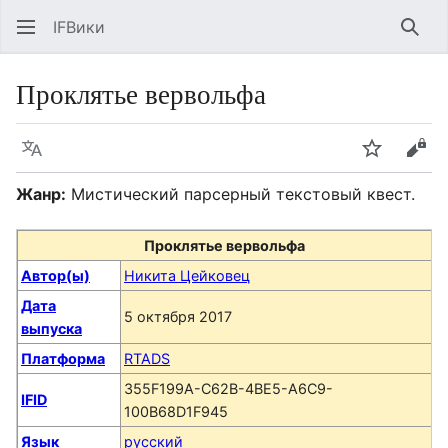
IFВики
Най
Проклятье вервольфа
Язык
Следить
Про
Жанр:
Мистический парсерный текстовый квест.
Проклятье вервольфа
Автор(ы)
Никита Цейковец
Дата
5 октября 2017
выпуска
Платформа
RTADS
355F199A-C62B-4BE5-A6C9-
IFID
100B68D1F945
Язык
русский