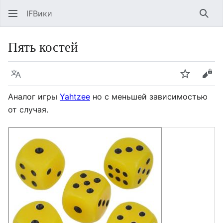
IFВики
Най
Пять костей
Язык
Следить
Про
Аналог игры
Yahtzee
но с меньшей зависимостью
от случая.