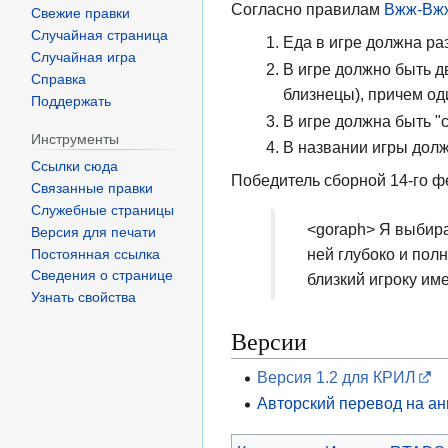
Согласно правилам
Вжж-Вж
Свежие правки
Случайная страница
Еда в игре должна ра
Случайная игра
В игре должно быть д
Справка
близнецы), причем оди
Поддержать
В игре должна быть "с
Инструменты
В названии игры долж
Ссылки сюда
Победитель сборной 14-го ф
Связанные правки
Служебные страницы
<goraph> Я выбираю
Версия для печати
ней глубоко и пол
Постоянная ссылка
Сведения о странице
близкий игроку им
Узнать свойства
Версии
Версия 1.2 для КРИЛ
Авторский перевод на ан