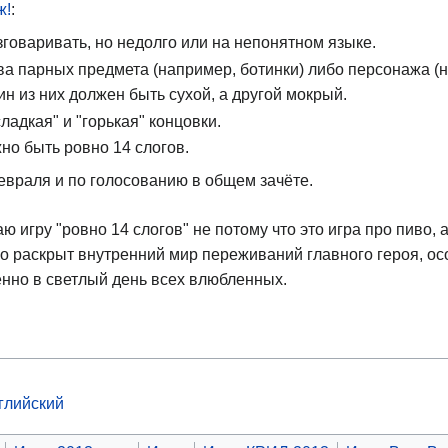
ж!
:
зговаривать, но недолго или на непонятном языке.
ва парных предмета (например, ботинки) либо персонажа (
н из них должен быть сухой, а другой мокрый.
ладкая" и "горькая" концовки.
но быть ровно 14 слогов.
евраля и по голосованию в общем зачёте.
 игру "ровно 14 слогов" не потому что это игра про пиво, а
но раскрыт внутренний мир переживаний главного героя, о
енно в светлый день всех влюбленных.
глийский