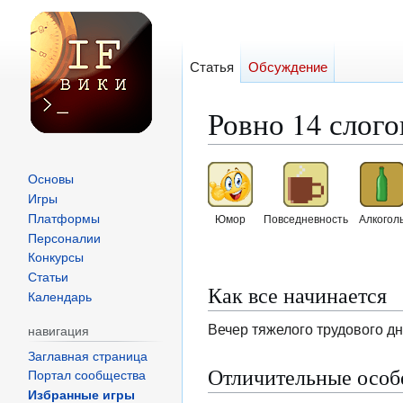
Статья
Обсуждение
Ровно 14 слогов
Перейти
Перейти
Основы
к
к
Игры
навигации
поиску
Платформы
Юмор
Повседневность
Алкогол
Персоналии
Конкурсы
Статьи
Как все начинается
Календарь
Вечер тяжелого трудового дня
навигация
Заглавная страница
Отличительные особ
Портал сообщества
Избранные игры