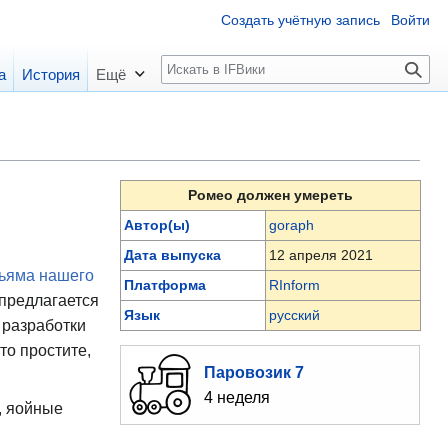
Создать учётную запись
Войти
П
а
История
Ещё
о
и
с
к
Ромео должен умереть
Автор(ы)
goraph
Дата выпуска
12 апреля 2021
ьяма нашего
Платформа
RInform
 предлагается
Язык
русский
 разработки
то простите,
Паровозик 7
4 неделя
и, яойные