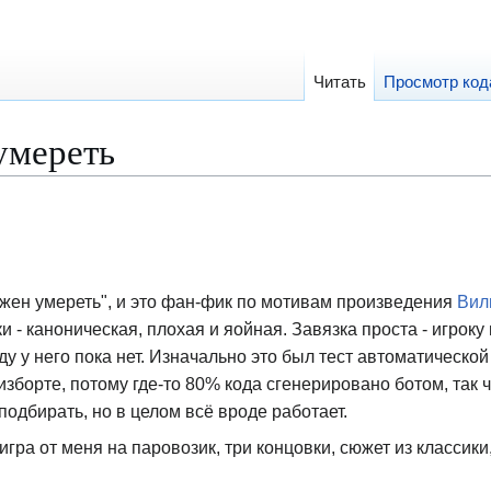
Читать
Просмотр код
умереть
жен умереть", и это фан-фик по мотивам произведения
Вил
ки - каноническая, плохая и яойная. Завязка проста - игроку
ду у него пока нет. Изначально это был тест автоматической
изборте, потому где-то 80% кода сгенерировано ботом, так ч
одбирать, но в целом всё вроде работает.
игра от меня на паровозик, три концовки, сюжет из классик