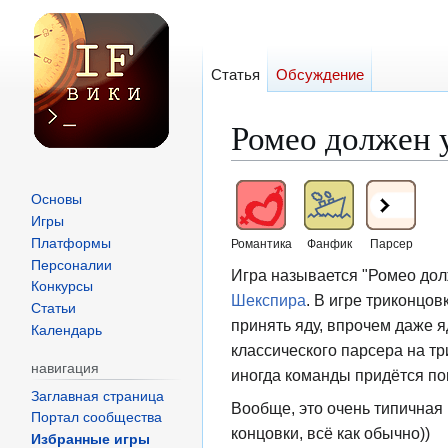
Статья
Обсуждение
Ромео должен 
Перейти
Перейти
Основы
к
к
Игры
навигации
поиску
Платформы
Романтика
Фанфик
Парсер
Персоналии
Игра называется "Ромео дол
Конкурсы
Шекспира
. В игре триконцов
Статьи
принять яду, впрочем даже я
Календарь
классического парсера на тр
навигация
иногда команды придётся поп
Заглавная страница
Вообще, это очень типичная 
Портал сообщества
концовки, всё как обычно))
Избранные игры