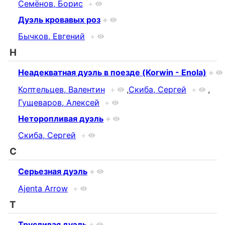
Семёнов, Борис
+
Дуэль кровавых роз
+
Бычков, Евгений
+
Н
Неадекватная дуэль в поезде (Korwin - Enola)
+
Коптельцев, Валентин
+
,
Скиба, Сергей
+
,
Гущеваров, Алексей
+
Неторопливая дуэль
+
Скиба, Сергей
+
С
Серьезная дуэль
+
Ajenta Arrow
+
Т
Трусливая дуэль
+