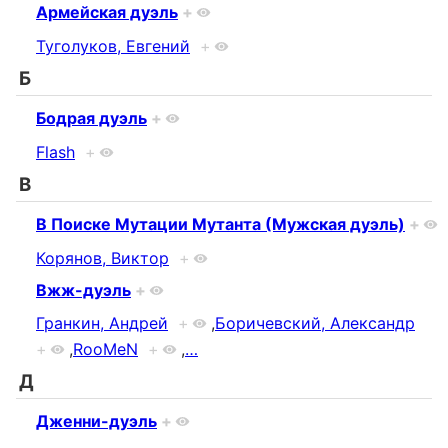
Армейская дуэль
+
Туголуков, Евгений
+
Б
Бодрая дуэль
+
Flash
+
В
В Поиске Мутации Мутанта (Мужская дуэль)
+
Корянов, Виктор
+
Вжж-дуэль
+
Гранкин, Андрей
+
,
Боричевский, Александр
+
,
RooMeN
+
,
…
Д
Дженни-дуэль
+