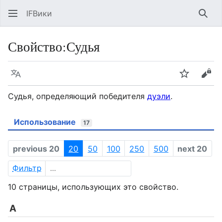
IFВики
Най
Свойство:Судья
Язык
Следить
Про
Судья, определяющий победителя
дуэли
.
Использование
17
previous 20
20
50
100
250
500
next 20
Фильтр
10 страницы, использующих это свойство.
А