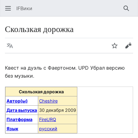
IFВики
Най
Скользкая дорожка
Язык
Следить
Про
Квест на дуэль с Фаертоном. UPD Убрал версию
без музыки.
Скользкая дорожка
Автор(ы)
Cheshire
Дата выпуска
30 декабря 2009
Платформа
FireURQ
Язык
русский