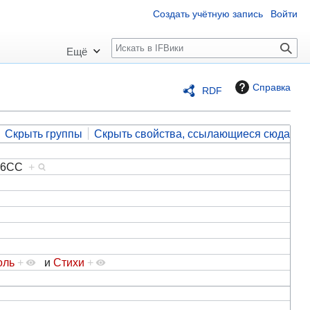
Создать учётную запись
Войти
П
Ещё
о
и
Справка
RDF
с
к
Скрыть группы
Скрыть свойства, ссылающиеся сюда
F86CC
+
оль
+
и
Стихи
+