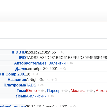
IFDB ID
k2oi1p21c3zyii55
+
IFID
TADS2-A82D931B6C61E3FF5D39F4F63F4
Автор
Коптельцев, Валентин
+
Дата
сентябрь 30, 2001
+
о IFComp 2001
16
+
Название
A Night Guest
+
Платформа
TADS
+
Тема
Юмор
+
,
Парсер
+
,
Мистика
+
,
Алког
Язык
Английский
+
едней правки
20:14:23, 1 ноябрь 2021
+