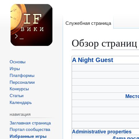
Служебная страница
Обзор страниц
Перейти
Перейти
A Night Guest
Основы
к
к
Игры
навигации
поиску
Платформы
Персоналии
Конкурсы
Мест
Статьи
Календарь
навигация
Заглавная страница
Портал сообщества
Administrative properties
Избранные игры
Дата посл