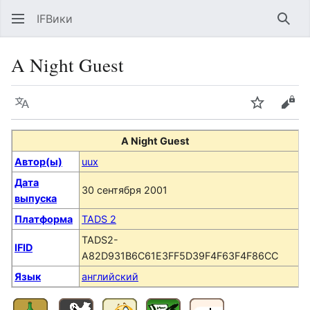
IFВики
Най
A Night Guest
Язык
Следить
Про
A Night Guest
Автор(ы)
uux
Дата
30 сентября 2001
выпуска
Платформа
TADS 2
TADS2-
IFID
A82D931B6C61E3FF5D39F4F63F4F86CC
Язык
английский