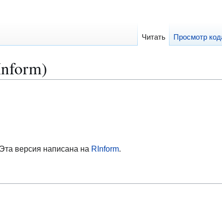
Читать
Просмотр код
Inform)
 Эта версия написана на
RInform
.