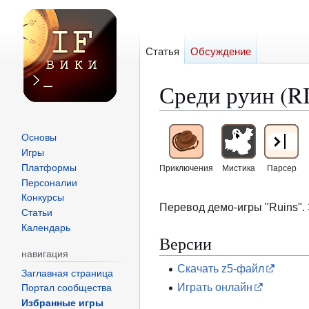
Статья
Обсуждение
Среди руин (R
Перейти
Перейти
Основы
к
к
Игры
навигации
поиску
Платформы
Приключения
Мистика
Парсер
Персоналии
Конкурсы
Перевод демо-игры "Ruins".
Статьи
Календарь
Версии
навигация
Скачать z5-файл
Заглавная страница
Играть онлайн
Портал сообщества
Избранные игры