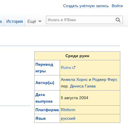
Создать учётную запись
Войти
П
а
История
Ещё
о
и
с
к
Среди руин
Перевод
Ruins
игры
Анжела Хорнс
и
Роджер Фирт
,
Автор(ы)
пер.
Дениса Гаева
Дата
5 августа 2004
выпуска
Платформа
RInform
Язык
русский