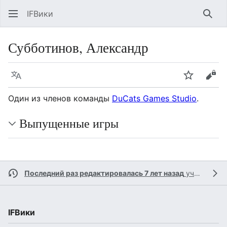
IFВики
Най
Субботинов, Александр
Язык
Следить
Про
Один из членов команды
DuCats Games Studio
.
Выпущенные игры
Последний раз редактировалась 7 лет назад
участником
IFВики