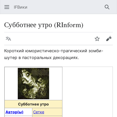
IFВики
Най
Субботнее утро (RInform)
Язык
Следить
Про
Короткий юмористическо-трагический зомби-
шутер в пасторальных декорациях.
Субботнее утро
Автор(ы)
Сетке