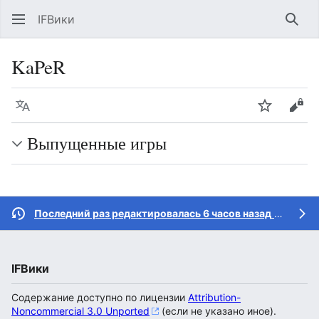
IFВики
Най
KaPeR
Язык
Следить
Про
Выпущенные игры
Последний раз редактировалась 6 часов назад
участником
IFВики
Содержание доступно по лицензии
Attribution-
Noncommercial 3.0 Unported
(если не указано иное).