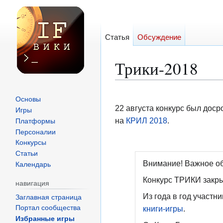
Статья
Обсуждение
Трики-2018
Перейти
Перейти
Основы
к
к
22 августа конкурс был дос
Игры
навигации
поиску
на
КРИЛ 2018
.
Платформы
Персоналии
Конкурсы
Статьи
Внимание! Важное о
Календарь
Конкурс ТРИКИ закры
навигация
Из года в год участни
Заглавная страница
книги-игры
.
Портал сообщества
Избранные игры