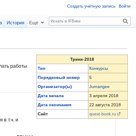
Создать учётную запись
Войти
П
а
История
Ещё
о
и
с
к
Трики-2018
лать работы
Тип
Конкурсы
Порядковый номер
5
Организатор(ы)
Jumangee
Дата начала
3 апреля 2018
Дата окончания
22 августа 2018
Сайт
quest-book.ru
в т.ч. и