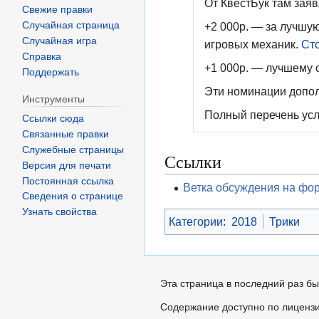
От КвестБук там заяв
Свежие правки
Случайная страница
+2 000р. — за лучшу
Случайная игра
игровых механик.
Ст
Справка
+1 000р. — лучшему с
Поддержать
Эти номинации дополн
Инструменты
Полный перечень усл
Ссылки сюда
Связанные правки
Служебные страницы
Ссылки
Версия для печати
Постоянная ссылка
Ветка обсуждения на фо
Сведения о странице
Узнать свойства
Категории
:
2018
Трики
Эта страница в последний раз бы
Содержание доступно по лиценз