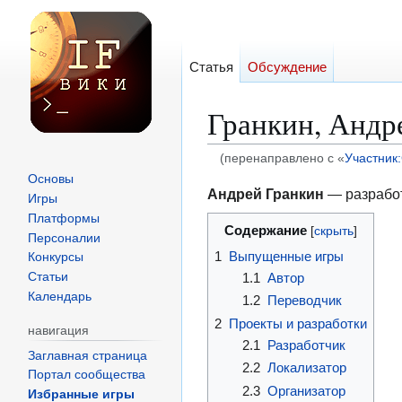
Статья
Обсуждение
Гранкин, Андр
(перенаправлено с «
Участник
Основы
Перейти
Перейти
Андрей Гранкин
— разрабо
Игры
к
к
Платформы
Содержание
навигации
поиску
Персоналии
1
Выпущенные игры
Конкурсы
1.1
Автор
Статьи
Календарь
1.2
Переводчик
2
Проекты и разработки
навигация
2.1
Разработчик
Заглавная страница
2.2
Локализатор
Портал сообщества
2.3
Организатор
Избранные игры