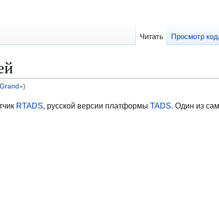
Читать
Просмотр код
ей
:Grand
»)
тчик
RTADS
, русской версии платформы
TADS
. Один из с