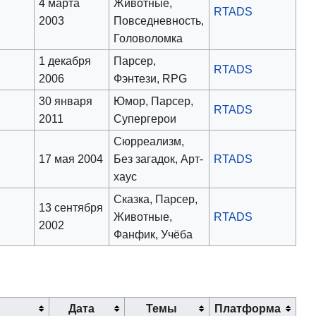
4 марта
Животные,
RTADS
2003
Повседневность,
Головоломка
1 декабря
Парсер,
RTADS
2006
Фэнтези, RPG
30 января
Юмор, Парсер,
RTADS
2011
Супергерои
Сюрреализм,
17 мая 2004
Без загадок, Арт-
RTADS
хаус
Сказка, Парсер,
13 сентября
Животные,
RTADS
2002
Фанфик, Учёба
Дата
Темы
Платформа