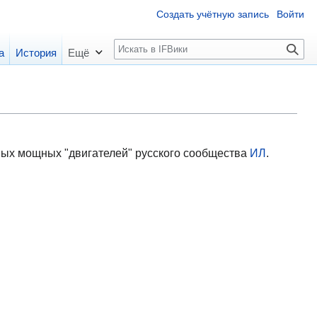
Создать учётную запись
Войти
П
а
История
Ещё
о
и
с
к
амых мощных "двигателей" русского сообщества
ИЛ
.