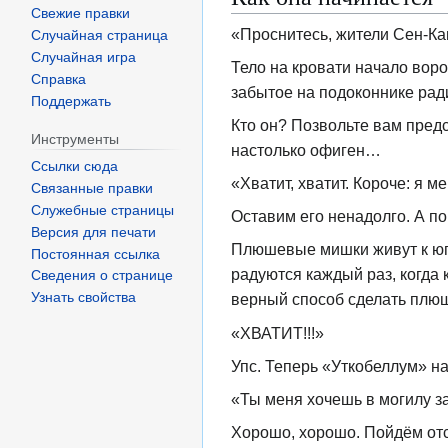
Свежие правки
«Проснитесь, жители Сен-Кан
Случайная страница
Случайная игра
Тело на кровати начало воро
Справка
забытое на подоконнике рад
Поддержать
Кто он? Позвольте вам пред
Инструменты
настолько офиген…
Ссылки сюда
«Хватит, хватит. Короче: я ме
Связанные правки
Служебные страницы
Оставим его ненадолго. А п
Версия для печати
Плюшевые мишки живут к югу
Постоянная ссылка
радуются каждый раз, когда к
Сведения о странице
Узнать свойства
верный способ сделать плюш
«ХВАТИТ!!!»
Упс. Теперь «Уткобеллум» н
«Ты меня хочешь в могилу за
Хорошо, хорошо. Пойдём отс