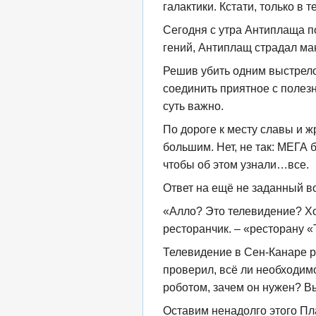
галактики. Кстати, только в т
Сегодня с утра Антиплаща п
гений, Антиплащ страдал ман
Решив убить одним выстрело
соединить приятное с полезн
суть важно.
По дороге к месту славы и 
большим. Нет, не так: МЕГА 
чтобы об этом узнали…все.
Ответ на ещё не заданный 
«Алло? Это телевидение? Хо
ресторанчик. – «ресторану «Т
Телевидение в Сен-Канаре р
проверил, всё ли необходим
роботом, зачем он нужен? Вы
Оставим ненадолго этого Пла