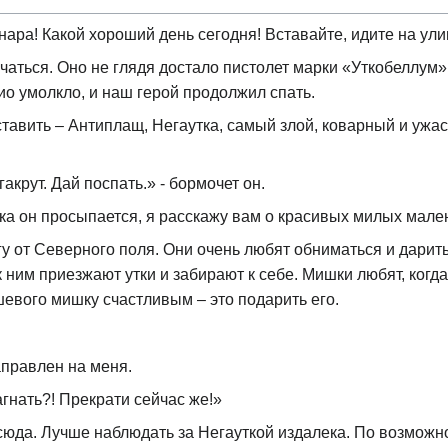
ара! Какой хороший день сегодня! Вставайте, идите на ули
чаться. Оно не глядя достало пистолет марки «Уткобеллум» 
ио умолкло, и наш герой продолжил спать.
ставить – Антиплащ, Негаутка, самый злой, коварный и уж
гакрут. Дай поспать.» - бормочет он.
ока он просыпается, я расскажу вам о красивых милых мал
 от Северного поля. Они очень любят обниматься и дарить 
 ним приезжают утки и забирают к себе. Мишки любят, когда 
евого мишку счастливым – это подарить его.
аправлен на меня.
гнать?! Прекрати сейчас же!»
юда. Лучше наблюдать за Негауткой издалека. По возможно