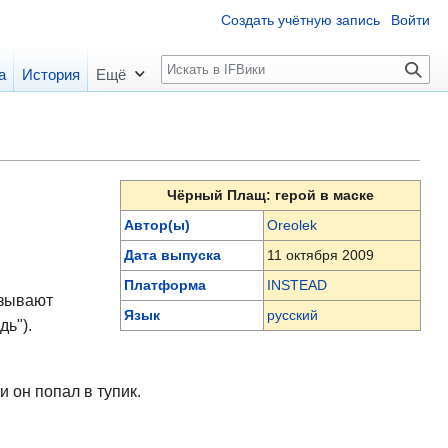
Создать учётную запись
Войти
П
а
История
Ещё
о
и
с
к
Чёрный Плащ: герой в маске
Автор(ы)
Oreolek
Дата выпуска
11 октября 2009
Платформа
INSTEAD
язывают
Язык
русский
ь").
и он попал в тупик.