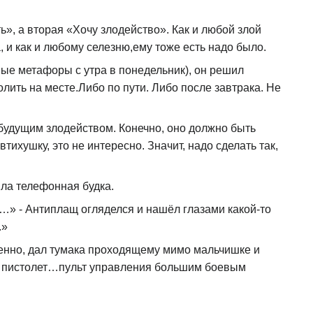
», а вторая «Хочу злодейство». Как и любой злой
, и как и любому селезню,ему тоже есть надо было.
ные метафоры с утра в понедельник), он решил
лить на месте.Либо по пути. Либо после завтрака. Не
 будущим злодейством. Конечно, оно должно быть
ихушку, это не интересно. Значит, надо сделать так,
ла телефонная будка.
…» - Антиплащ огляделся и нашёл глазами какой-то
.»
менно, дал тумака проходящему мимо мальчишке и
ки…пистолет…пульт управления большим боевым