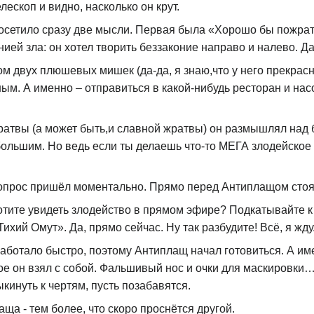
елескоп и видно, насколько он крут.
осетило сразу две мысли. Первая была «Хорошо бы пожрать
ией зла: он хотел творить беззаконие направо и налево. Да
м двух плюшевых мишек (да-да, я знаю,что у него прекрас
ым. А именно – отправиться в какой-нибудь ресторан и насо
жратвы (а может быть,и славной жратвы) он размышлял над
большим. Но ведь если ты делаешь что-то МЕГА злодейское вт
вопрос пришёл моментально. Прямо перед Антиплащом стоя
тите увидеть злодейство в прямом эфире? Подкатывайте к
ихий Омут». Да, прямо сейчас. Ну так разбудите! Всё, я жду
аботало быстро, поэтому Антиплащ начал готовиться. А и
ое он взял с собой. Фальшивый нос и очки для маскиров
кинуть к чертям, пусть позабавятся.
ща - тем более, что скоро проснётся другой.