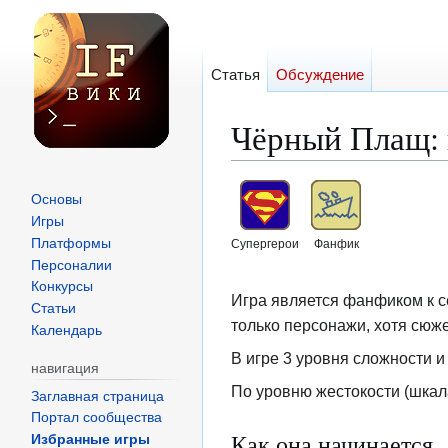
Статья
Обсуждение
Чёрный Плащ: 
Перейти
Перейти
Основы
к
к
Игры
навигации
поиску
Платформы
Супергерои
Фанфик
Персоналии
Конкурсы
Игра является фанфиком к с
Статьи
только персонажи, хотя сюже
Календарь
В игре 3 уровня сложности и
навигация
По уровню жестокости (шкала 
Заглавная страница
Портал сообщества
Как она начинается
Избранные игры