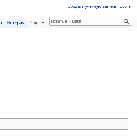
Создать учётную запись
Войти
П
а
История
Ещё
о
и
с
к