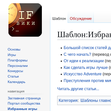
Шаблон
Обсуждение
Шаблон
:
Избра
Перейти
Перейти
Большой список статей д
Основы
к
к
С чего начать?
(перевод 
Игры
навигации
поиску
Платформы
От идеи к реализации
(пе
Персоналии
Как сделать игры лучше
(
Конкурсы
Искусство Adventure
(пер
Статьи
Преступления против ми
Календарь
Читать другие статьи...
навигация
Заглавная страница
Категория
:
Шаблоны главн
Портал сообщества
Избранные игры