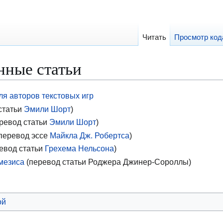
Читать
Просмотр код
нные статьи
ля авторов текстовых игр
статьи
Эмили Шорт
)
ревод статьи
Эмили Шорт
)
перевод эссе
Майкла Дж. Робертса
)
евод статьи
Грехема Нельсона
)
мезиса
(перевод статьи Роджера Джинер-Сороллы)
ой