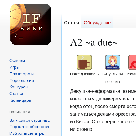
Статья
Обсуждение
A2 ~a due~
Перейти
Перейти
Основы
к
к
Игры
навигации
поиску
Платформы
Повседневность
Визуальная
Рома
Персоналии
новелла
Конкурсы
Девушка-неформалка по имен
Статьи
известным дирижёром класси
Календарь
когда отец после смерти ос
навигация
заниматься делами оркестра,
Заглавная страница
из Китая. Он совершенно не 
Портал сообщества
ни стоило.
Избранные игры