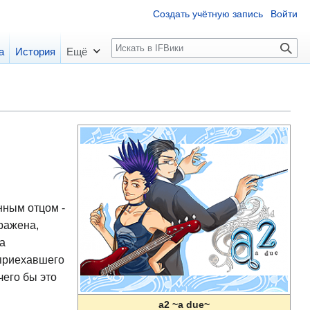
Создать учётную запись
Войти
П
а
История
Ещё
о
и
с
к
нным отцом -
ражена,
а
 приехавшего
чего бы это
a2 ~a due~