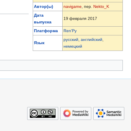
Автор(ы)
navigame
, пер.
Nekto_K
Дата
19 февраля 2017
выпуска
Платформа
Ren'Py
русский
,
английский
,
Язык
немецкий