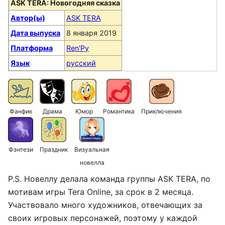
ASK TERA: Новогодняя сказка
Автор(ы)
ASK TERA
Дата выпуска
8 января 2019
Платформа
Ren'Py
Язык
русский
Фанфик
Драма
Юмор
Романтика
Приключения
Фэнтези
Праздник
Визуальная
новелла
P.S. Новеллу делала команда группы ASK TERA, по
мотивам игры Tera Online, за срок в 2 месяца.
Участвовало много художников, отвечающих за
своих игровых персонажей, поэтому у каждой