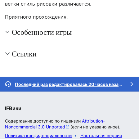
ветки стиль рисовки различается.
Приятного прохождения!
Особенности игры
Ссылки
Последний раз редактировалась 20 часов назад
участн
IFВики
Содержание доступно по лицензии
Attribution-
Noncommercial 3.0 Unported
(если не указано иное).
Политика конфиденциальности
Настольная версия