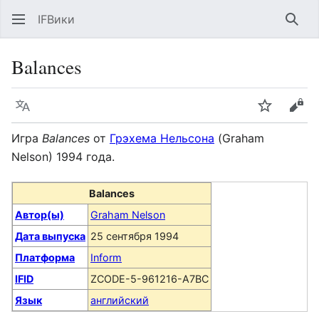
IFВики
Най
Balances
Язык
Следить
Про
Игра
Balances
от
Грэхема Нельсона
(Graham
Nelson) 1994 года.
Balances
Автор(ы)
Graham Nelson
Дата выпуска
25 сентября 1994
Платформа
Inform
IFID
ZCODE-5-961216-A7BC
Язык
английский