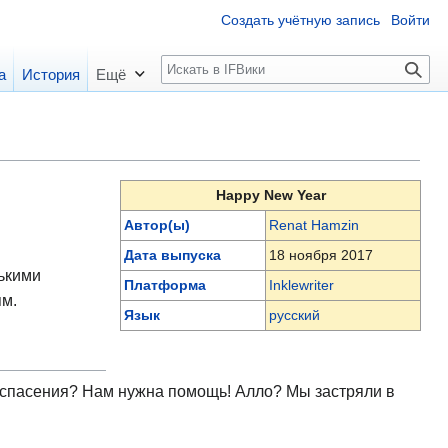
Создать учётную запись
Войти
П
а
История
Ещё
о
и
с
к
Happy New Year
Автор(ы)
Renat Hamzin
Дата выпуска
18 ноября 2017
ькими
Платформа
Inklewriter
м.
Язык
русский
а спасения? Нам нужна помощь! Алло? Мы застряли в