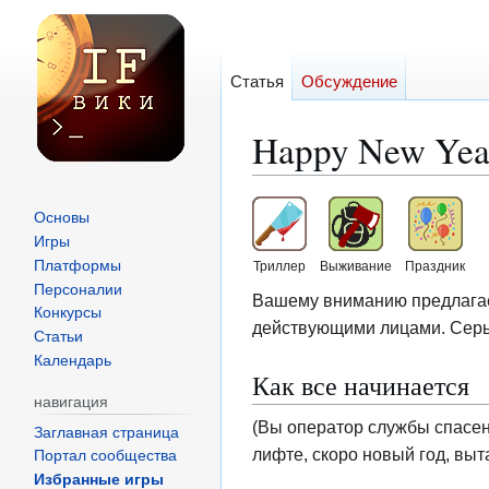
Статья
Обсуждение
Happy New Yea
Перейти
Перейти
Основы
к
к
Игры
навигации
поиску
Платформы
Триллер
Выживание
Праздник
Персоналии
Вашему вниманию предлагает
Конкурсы
действующими лицами. Серь
Статьи
Календарь
Как все начинается
навигация
(Вы оператор службы спасен
Заглавная страница
лифте, скоро новый год, выт
Портал сообщества
Избранные игры