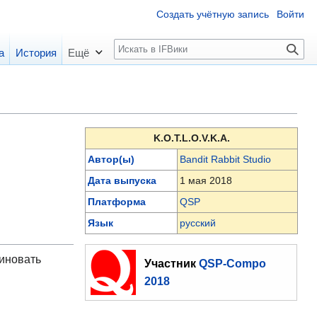
Создать учётную запись
Войти
П
а
История
Ещё
о
и
с
к
K.O.T.L.O.V.K.A.
Автор(ы)
Bandit Rabbit Studio
Дата выпуска
1 мая 2018
Платформа
QSP
Язык
русский
миновать
Участник
QSP-Compo
2018