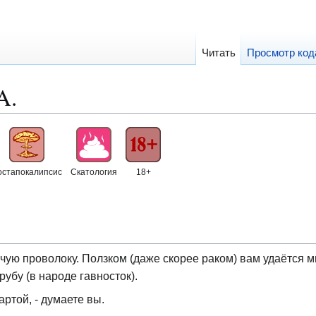
Читать
Просмотр код
A.
остапокалипсис
Скатология
18+
чую проволоку. Ползком (даже скорее раком) вам удаётся 
рубу (в народе гавносток).
артой, - думаете вы.