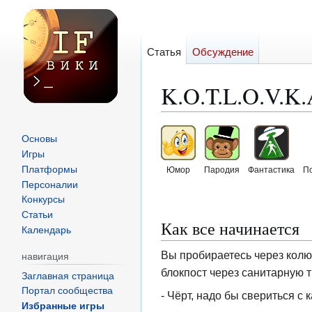
Статья
Обсуждение
K.O.T.L.O.V.K.
Перейти
Перейти
Основы
к
к
Игры
навигации
поиску
Платформы
Юмор
Пародия
Фантастика
П
Персоналии
Конкурсы
Статьи
Как все начинается
Календарь
Вы пробираетесь через колю
навигация
блокпост через санитарную т
Заглавная страница
Портал сообщества
- Чёрт, надо бы свериться с к
Избранные игры