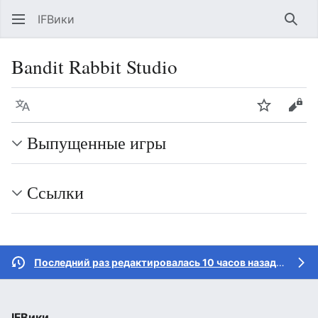
IFВики
Най
Bandit Rabbit Studio
Язык
Следить
Про
Выпущенные игры
Ссылки
Последний раз редактировалась 10 часов назад
участн
IFВики