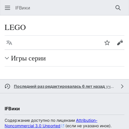
IFВики
Най
LEGO
Язык
Следить
Про
Игры серии
Последний раз редактировалась 6 лет назад
участником
IFВики
Содержание доступно по лицензии
Attribution-
Noncommercial 3.0 Unported
(если не указано иное).