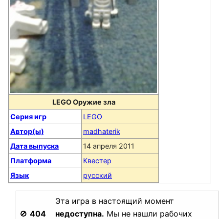
LEGO Оружие зла
Серия игр
LEGO
Автор(ы)
madhaterik
Дата выпуска
14 апреля 2011
Платформа
Квестер
Язык
русский
Эта игра в настоящий момент
🚫
404
недоступна.
Мы не нашли рабочих