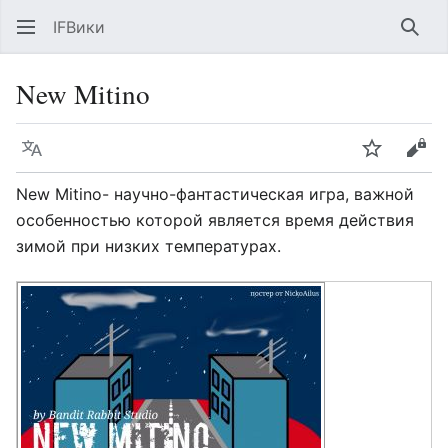
IFВики
Най
New Mitino
Язык
Следить
Про
New Mitino- научно-фантастическая игра, важной
особенностью которой является время действия
зимой при низких температурах.