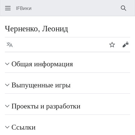
IFВики
Най
Черненко, Леонид
Язык
Следить
Про
Общая информация
Выпущенные игры
Проекты и разработки
Ссылки