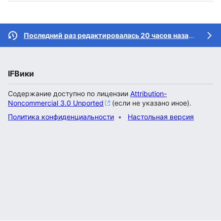
Последний раз редактировалась 20 часов назад
участн
IFВики
Содержание доступно по лицензии
Attribution-
Noncommercial 3.0 Unported
(если не указано иное).
Политика конфиденциальности
Настольная версия