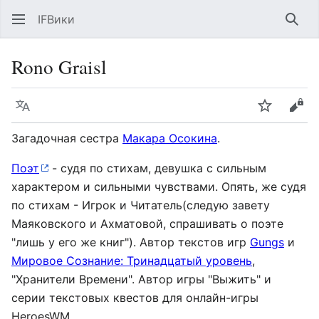
IFВики
Най
Rono Graisl
Язык
Следить
Про
Загадочная сестра
Макара Осокина
.
Поэт
- судя по стихам, девушка с сильным
характером и сильными чувствами. Опять, же судя
по стихам - Игрок и Читатель(следую завету
Маяковского и Ахматовой, спрашивать о поэте
"лишь у его же книг"). Автор текстов игр
Gungs
и
Мировое Сознание: Тринадцатый уровень
,
"Хранители Времени". Автор игры "Выжить" и
серии текстовых квестов для онлайн-игры
HeroesWM.