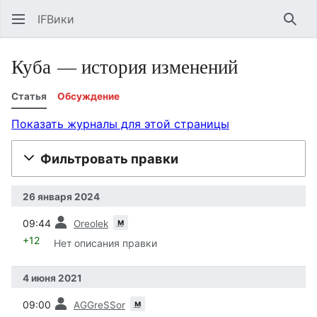
IFВики
Най
Куба — история изменений
Статья
Обсуждение
Показать журналы для этой страницы
Фильтровать правки
26 января 2024
пред.
м
09:44
Oreolek
+12
Нет описания правки
4 июня 2021
пред.
м
09:00
AGGreSSor