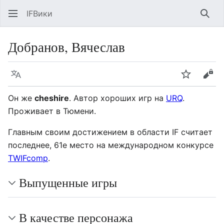
IFВики
Най
Добранов, Вячеслав
Язык
Следить
Про
Он же
cheshire
. Автор хороших игр на
URQ
.
Проживает в Тюмени.
Главным своим достижением в области IF считает
последнее, 61е место на международном конкурсе
TWIFcomp
.
Выпущенные игры
В качестве персонажа