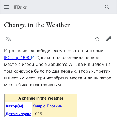
IFВики
Най
Change in the Weather
Язык
Следить
Про
Игра является победителем первого в истории
IFComp 1995
. Однако она разделила первое
место с игрой Uncle Zebulon's Will, да и в целом на
том конкурсе было по два первых, вторых, третих
и шестых мест, три четвёртых места и лишь пятое
место было эксклюзивным.
A change in the Weather
Автор(ы)
Эндрю Плоткин
Дата выпуска
1995