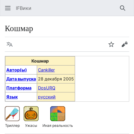
IFВики
Най
Кошмар
Язык
Следить
Про
Кошмар
Автор(ы)
Cankiller
Дата выпуска
28 декабря 2005
Платформа
DosURQ
Язык
русский
Триллер
Ужасы
Иная реальность