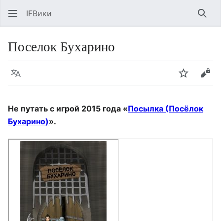
IFВики
Най
Поселок Бухарино
Язык
Следить
Про
Не путать с игрой 2015 года «
Посылка (Посёлок
Бухарино)
».