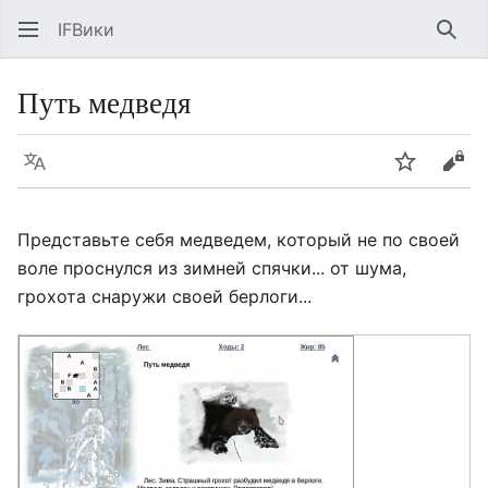
IFВики
Най
Путь медведя
Язык
Следить
Про
Представьте себя медведем, который не по своей
воле проснулся из зимней спячки... от шума,
грохота снаружи своей берлоги...