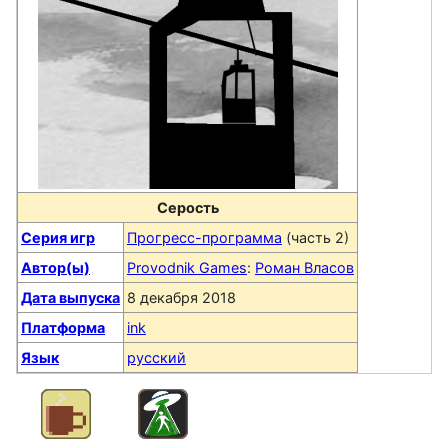
Серость
Серия игр
Прогресс-программа
(часть 2)
Автор(ы)
Provodnik Games
:
Роман Власов
Дата выпуска
8 декабря 2018
Платформа
ink
Язык
русский