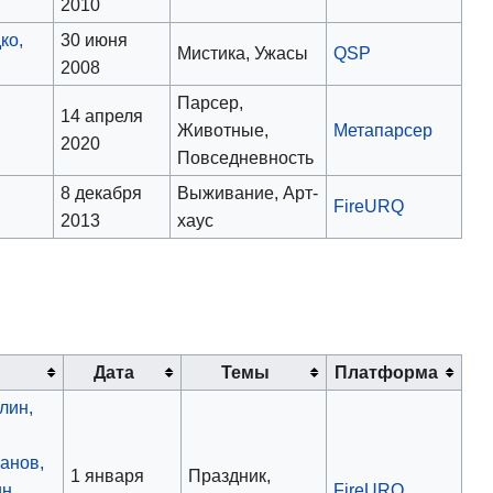
2010
ко,
30 июня
Мистика, Ужасы
QSP
2008
Парсер,
14 апреля
Животные,
Метапарсер
2020
Повседневность
8 декабря
Выживание, Арт-
FireURQ
2013
хаус
Дата
Темы
Платформа
лин,
,
анов,
1 января
Праздник,
н,
FireURQ