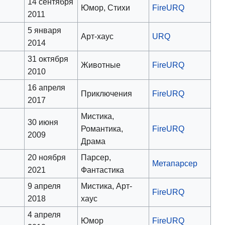
14 сентября
Юмор, Стихи
FireURQ
2011
5 января
Арт-хаус
URQ
2014
31 октября
Животные
FireURQ
2010
16 апреля
Приключения
FireURQ
2017
Мистика,
30 июня
Романтика,
FireURQ
2009
Драма
20 ноября
Парсер,
Метапарсер
2021
Фантастика
9 апреля
Мистика, Арт-
FireURQ
2018
хаус
4 апреля
Юмор
FireURQ