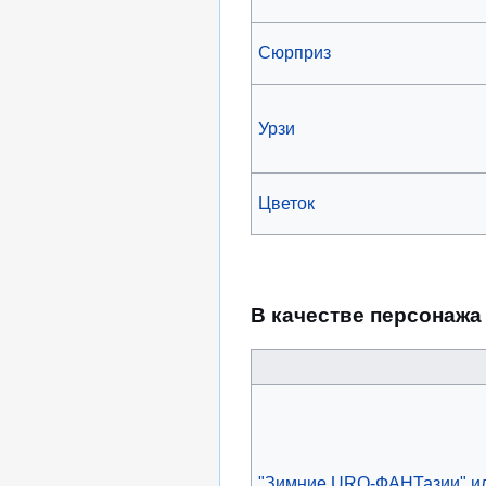
Сюрприз
Урзи
Цветок
В качестве персонажа
"Зимние URQ-ФАНТазии" ил