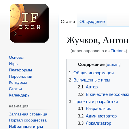
Статья
Обсуждение
Жучков, Антон
(перенаправлено с «
Fireton
»)
Основы
Перейти
Перейти
Игры
Содержание
к
к
Платформы
1
Общая информация
навигации
поиску
Персоналии
2
Выпущенные игры
Конкурсы
2.1
Автор
Статьи
2.2
В качестве персонаж
Календарь
3
Проекты и разработки
навигация
3.1
Разработчик
Заглавная страница
3.2
Администратор
Портал сообщества
3.3
Локализатор
Избранные игры