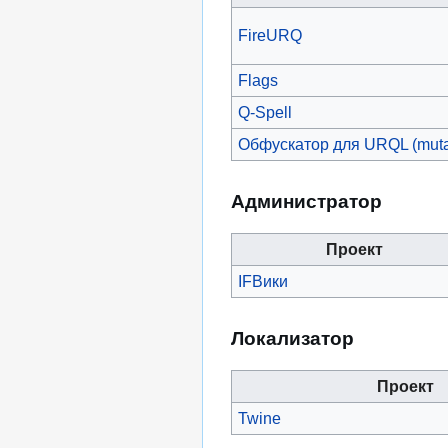
FireURQ
Flags
Q-Spell
Обфускатор для URQL (mut
Администратор
Проект
IFВики
Локализатор
Проект
Twine