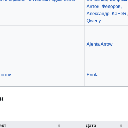
Антон
,
Фёдоров,
Александр
,
KaPeR
,
Qwerty
Ajenta Arrow
оротни
Enola
ки
ект
Дата