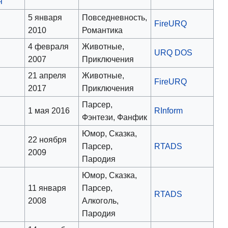
я
5 января
Повседневность,
FireURQ
2010
Романтика
4 февраля
Животные,
URQ DOS
2007
Приключения
21 апреля
Животные,
FireURQ
2017
Приключения
Парсер,
1 мая 2016
RInform
Фэнтези, Фанфик
Юмор, Сказка,
22 ноября
Парсер,
RTADS
2009
Пародия
Юмор, Сказка,
11 января
Парсер,
RTADS
2008
Алкоголь,
Пародия