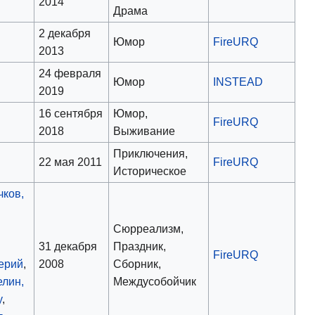
2014
Драма
2 декабря
Юмор
FireURQ
2013
24 февраля
Юмор
INSTEAD
2019
16 сентября
Юмор,
FireURQ
2018
Выживание
Приключения,
22 мая 2011
FireURQ
Историческое
чков,
Сюрреализм,
31 декабря
Праздник,
FireURQ
ерий
,
2008
Сборник,
елин,
Междусобойчик
y
,