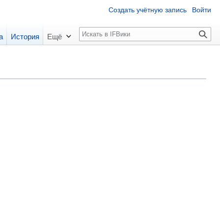
Создать учётную запись
Войти
П
а
История
Ещё
о
и
с
к