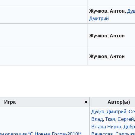
Жучков, Антон
,
Дуд
Дмитрий
Жучков, Антон
Жучков, Антон
Игра
Автор(ы)
Дудко, Дмитрий
,
Се
Влад
,
Ткач, Сергей
Вiтана Нирко
,
Добр
и операция *С Новым Годом-2010!*
Вячеслав
,
Сапрыки