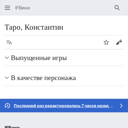
IFВики
Най
Таро, Константин
Язык
Следить
Про
Выпущенные игры
В качестве персонажа
Последний раз редактировалась 7 часов назад
участником
IFВики