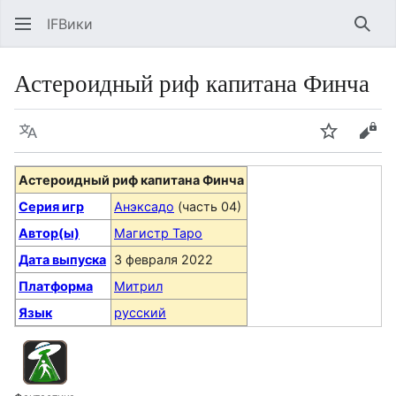
IFВики
Най
Астероидный риф капитана Финча
Язык
Следить
Про
Астероидный риф капитана Финча
Серия игр
Анэксадо
(часть 04)
Автор(ы)
Магистр Таро
Дата выпуска
3 февраля 2022
Платформа
Митрил
Язык
русский