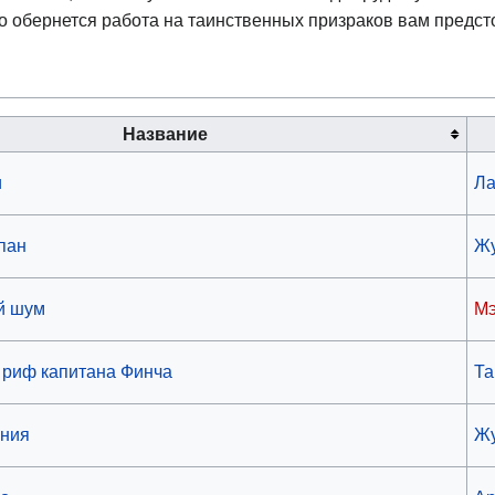
о обернется работа на таинственных призраков вам предст
Название
и
Ла
пан
Жу
й шум
Мэ
 риф капитана Финча
Та
ения
Жу