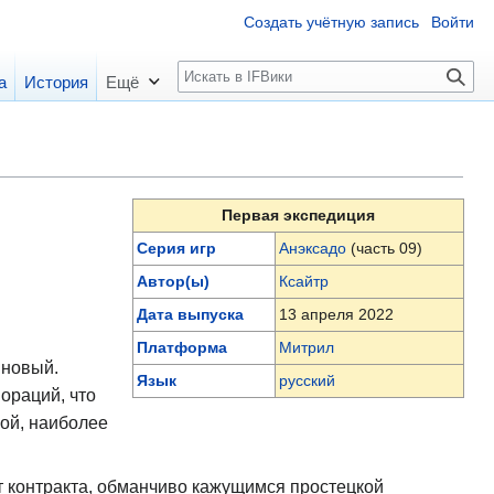
Создать учётную запись
Войти
П
а
История
Ещё
о
и
с
к
Первая экспедиция
Серия игр
Анэксадо
(часть 09)
Автор(ы)
Ксайтр
Дата выпуска
13 апреля 2022
Платформа
Митрил
 новый.
Язык
русский
ораций, что
бой, наиболее
от контракта, обманчиво кажущимся простецкой