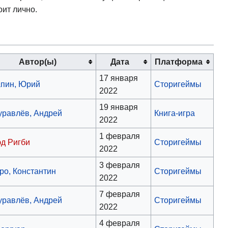
оит лично.
Автор(ы)
Дата
Платформа
17 января
пин, Юрий
Сторигеймы
2022
19 января
равлёв, Андрей
Книга-игра
2022
1 февраля
д Ригби
Сторигеймы
2022
3 февраля
ро, Константин
Сторигеймы
2022
7 февраля
равлёв, Андрей
Сторигеймы
2022
4 февраля