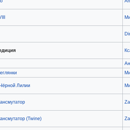
но
An
III
Ми
Di
едиция
Кс
Ан
еглянки
Ми
 Чёрной Лилии
Ми
рансмутатор
Za
ансмутатор (Twine)
Za