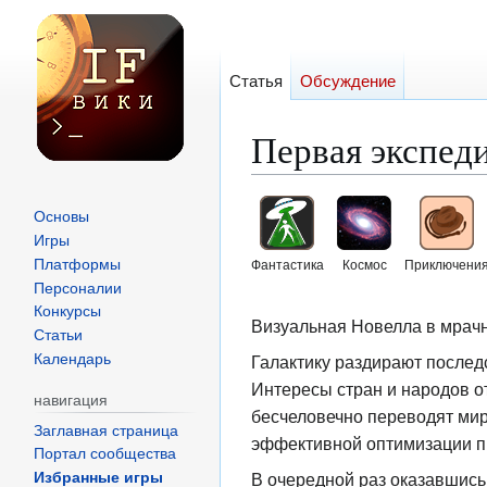
Статья
Обсуждение
Первая экспед
Перейти
Перейти
Основы
к
к
Игры
навигации
поиску
Платформы
Фантастика
Космос
Приключени
Персоналии
Конкурсы
Визуальная Новелла в мрач
Статьи
Календарь
Галактику раздирают послед
Интересы стран и народов о
навигация
бесчеловечно переводят мир
Заглавная страница
эффективной оптимизации пр
Портал сообщества
В очередной раз оказавшись 
Избранные игры