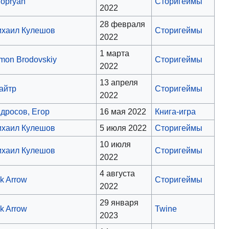
opryan
Сторигеймы
2022
28 февраля
хаил Кулешов
Сторигеймы
2022
1 марта
mon Brodovskiy
Сторигеймы
2022
13 апреля
айтр
Сторигеймы
2022
дросов, Егор
16 мая 2022
Книга-игра
хаил Кулешов
5 июля 2022
Сторигеймы
10 июля
хаил Кулешов
Сторигеймы
2022
4 августа
k Arrow
Сторигеймы
2022
29 января
k Arrow
Twine
2023