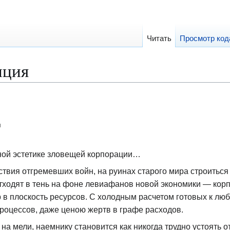
Читать
Просмотр код
иция
я
ной эстетике зловещей корпорации…
ствия отгремевших войн, на руинах старого мира строиться
тходят в тень на фоне левиафанов новой экономики — корп
 в плоскость ресурсов. С холодным расчетом готовых к лю
оцессов, даже ценою жертв в графе расходов.
на мели, наемнику становится как никогда трудно устоять 