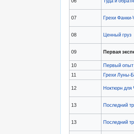
06
Туда и обрат
07
Грехи Фанки-V
08
Ценный груз
09
Первая эксп
10
Первый опыт
11
Грехи Луны-Б
12
Ноктюрн для
13
Последний т
13
Последний тр