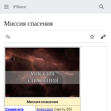
IFВики
Най
Миссия спасения
Язык
Следить
Про
Миссия спасения
Серия игр
Анэксадо
(часть 05)