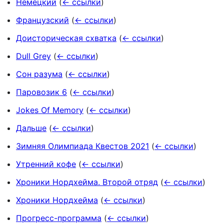
Немецкий
(
← ссылки
)
Французский
(
← ссылки
)
Доисторическая схватка
(
← ссылки
)
Dull Grey
(
← ссылки
)
Сон разума
(
← ссылки
)
Паровозик 6
(
← ссылки
)
Jokes Of Memory
(
← ссылки
)
Дальше
(
← ссылки
)
Зимняя Олимпиада Квестов 2021
(
← ссылки
)
Утренний кофе
(
← ссылки
)
Хроники Нордхейма. Второй отряд
(
← ссылки
)
Хроники Нордхейма
(
← ссылки
)
Прогресс-программа
(
← ссылки
)