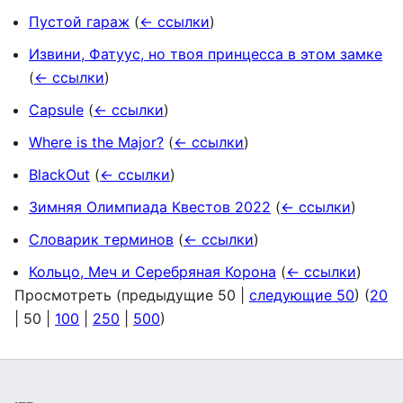
Пустой гараж
(
← ссылки
)
Извини, Фатуус, но твоя принцесса в этом замке
(
← ссылки
)
Capsule
(
← ссылки
)
Where is the Major?
(
← ссылки
)
BlackOut
(
← ссылки
)
Зимняя Олимпиада Квестов 2022
(
← ссылки
)
Словарик терминов
(
← ссылки
)
Кольцо, Меч и Серебряная Корона
(
← ссылки
)
Просмотреть (
предыдущие 50
|
следующие 50
) (
20
|
50
|
100
|
250
|
500
)