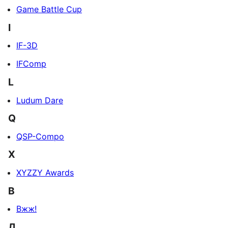
Game Battle Cup
I
IF-3D
IFComp
L
Ludum Dare
Q
QSP-Compo
X
XYZZY Awards
В
Вжж!
Д