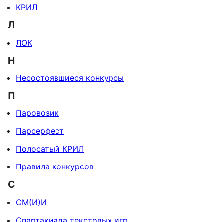
КРИЛ
Л
ЛОК
Н
Несостоявшиеся конкурсы
П
Паровозик
Парсерфест
Полосатый КРИЛ
Правила конкурсов
С
СМ(И)И
Спартакиада текстовых игр