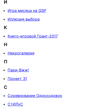
И
Игра месяца на QSP
Иллюзия выбора
К
Книго-игровой Грант-2017
Н
Некрогалерея
П
Пари-Вжж!
Проект 31
С
Соревнование Одноходовок
СтИЛуС