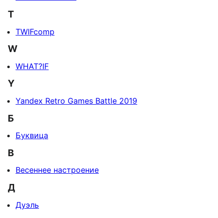
T
TWIFcomp
W
WHAT?IF
Y
Yandex Retro Games Battle 2019
Б
Буквица
В
Весеннее настроение
Д
Дуэль