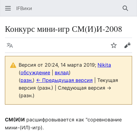
IFВики
Най
Конкурс мини-игр СМ(И)И-2008
Язык
Следить
Про
Версия от 20:24, 14 марта 2019;
Nikita
(
обсуждение
|
вклад
)
(
разн.
)
← Предыдущая версия
| Текущая
версия (разн.) | Следующая версия →
(разн.)
СМ(И)И
расшифровывается как "соревнование
мини-(ИЛ)-игр).