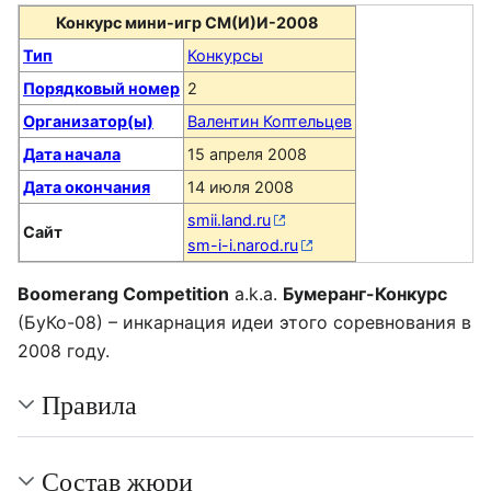
Конкурс мини-игр СМ(И)И-2008
Тип
Конкурсы
Порядковый номер
2
Организатор(ы)
Валентин Коптельцев
Дата начала
15 апреля 2008
Дата окончания
14 июля 2008
smii.land.ru
Сайт
sm-i-i.narod.ru
Boomerang Competition
a.k.a.
Бумеранг-Конкурс
(БуКо-08) – инкарнация идеи этого соревнования в
2008 году.
Правила
Состав жюри